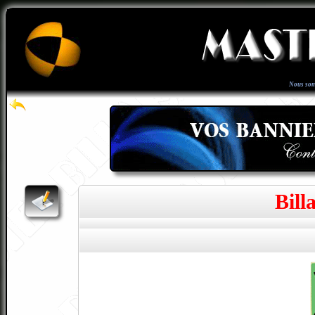
Nous som
Bill