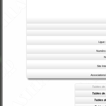
Ligue
Numéro 
N
Site Int
Associations/
Tables de 
Tables de 
Tables d