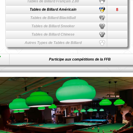
Tables de Billard Français 2.80
Tables de Billard Américain
8
Tables de Billard BlackBall
Tables de Billard Snooker
Tables de Billard Chinese
Autres Types de Tables de Billard
Participe aux compétitions de la FFB