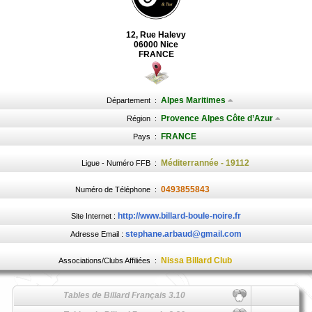
12, Rue Halevy
06000 Nice
FRANCE
Alpes Maritimes
Département
:
Provence Alpes Côte d’Azur
Région
:
FRANCE
Pays
:
Méditerrannée - 19112
Ligue - Numéro FFB
:
0493855843
Numéro de Téléphone
:
http://www.billard-boule-noire.fr
Site Internet :
stephane.arbaud@gmail.com
Adresse Email :
Nissa Billard Club
Associations/Clubs Affiliées
:
Tables de Billard Français 3.10