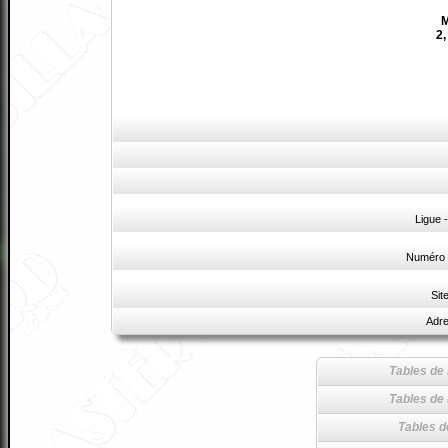
M
2,
Ligue 
Numéro 
Sit
Adre
Tables de 
Tables de 
Tables d