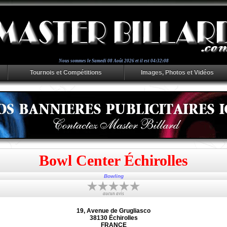
Nous sommes le
Samedi 08 Août 2026 et il est 04:32:08
Tournois et Compétitions
Images, Photos et Vidéos
Bowl Center Échirolles
Bowling
aucun avis
19, Avenue de Grugliasco
38130 Échirolles
FRANCE