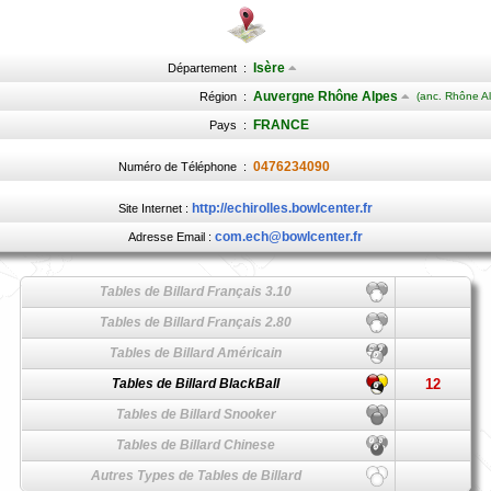
Isère
Département
:
Auvergne Rhône Alpes
Région
:
(anc. Rhône Al
FRANCE
Pays
:
0476234090
Numéro de Téléphone
:
http://echirolles.bowlcenter.fr
Site Internet :
com.ech@bowlcenter.fr
Adresse Email :
Tables de Billard Français 3.10
Tables de Billard Français 2.80
Tables de Billard Américain
Tables de Billard BlackBall
12
Tables de Billard Snooker
Tables de Billard Chinese
Autres Types de Tables de Billard