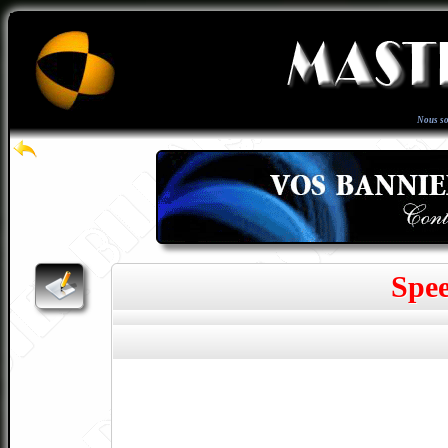
Nous s
Spe