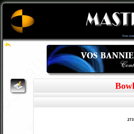
Nous som
Bowl
273