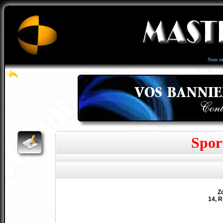
Nous s
Spor
Z
14, R