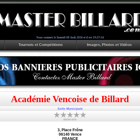
Nous sommes le
Samedi 08 Août 2026 et il est 19:37:16
Tournois et Compétitions
Images, Photos et Vidéos
Académie Vencoise de Billard
Salle Municipale
aucun avis
3, Place Frêne
06140 Vence
FRANCE