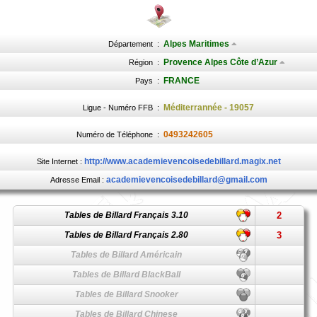
Alpes Maritimes
Département
:
Provence Alpes Côte d’Azur
Région
:
FRANCE
Pays
:
Méditerrannée - 19057
Ligue - Numéro FFB
:
0493242605
Numéro de Téléphone
:
http://www.academievencoisedebillard.magix.net
Site Internet :
academievencoisedebillard@gmail.com
Adresse Email :
Tables de Billard Français 3.10
2
Tables de Billard Français 2.80
3
Tables de Billard Américain
Tables de Billard BlackBall
Tables de Billard Snooker
Tables de Billard Chinese