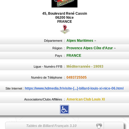
45, Boulevard René Cassin
06200 Nice
FRANCE
Alpes Maritimes
Département
:
Provence Alpes Côte d’Azur
Région
:
FRANCE
Pays
:
Méditerrannée - 19093
Ligue - Numéro FFB
:
0493725505
Numéro de Téléphone
:
https://www.hdmedia.fr/visite-[...]-billard-louis-xi-nice-06.html
Site Internet :
American Club Louis XI
Associations/Clubs Affiliées
:
Tables de Billard Français 3.10