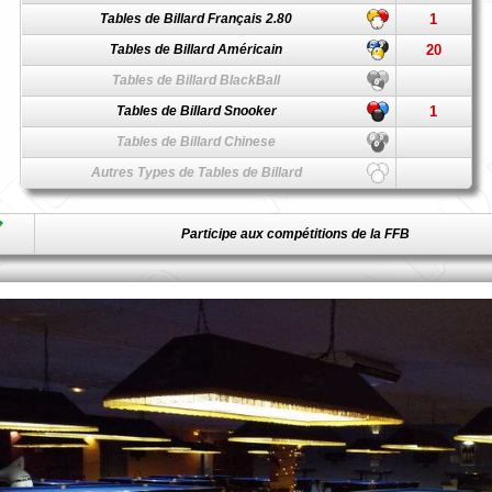
Tables de Billard Français 2.80
1
Tables de Billard Américain
20
Tables de Billard BlackBall
Tables de Billard Snooker
1
Tables de Billard Chinese
Autres Types de Tables de Billard
Participe aux compétitions de la FFB