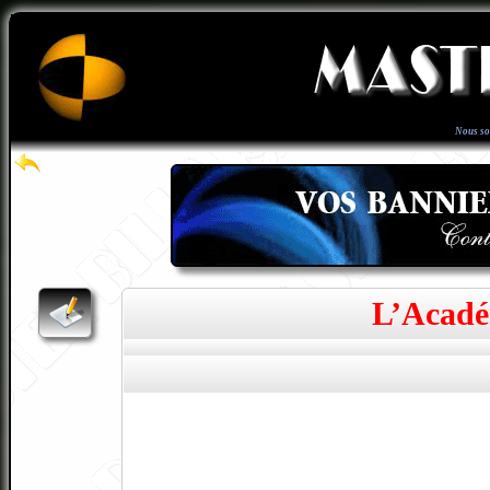
Nous s
L’Acadé