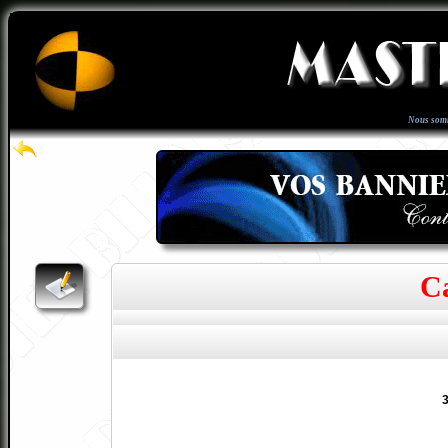
Nous som
Ca
3