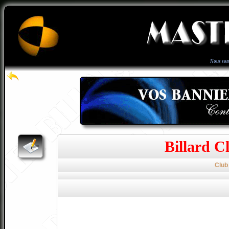
Nous som
Billard C
Club 