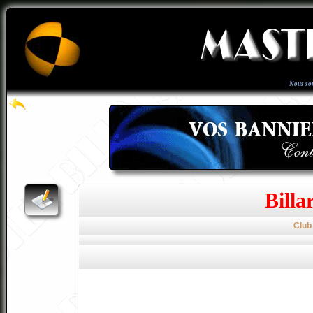
Nous so
Billa
Club 