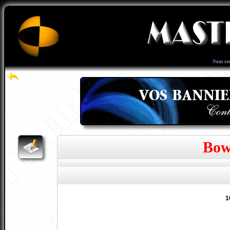
Nous so
Bow
1