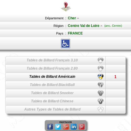
Cher
Département
:
Centre Val de Loire
Région
:
(anc. Centre)
FRANCE
Pays
:
Tables de Billard Français 3.10
Tables de Billard Français 2.80
Tables de Billard Américain
1
Tables de Billard BlackBall
Tables de Billard Snooker
Tables de Billard Chinese
Autres Types de Tables de Billard
PARTAGER