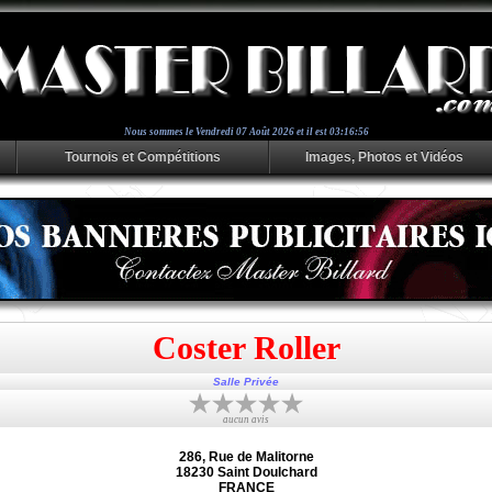
Nous sommes le
Vendredi 07 Août 2026 et il est 03:16:56
Tournois et Compétitions
Images, Photos et Vidéos
Coster Roller
Salle Privée
aucun avis
286, Rue de Malitorne
18230 Saint Doulchard
FRANCE