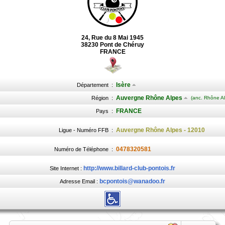
24, Rue du 8 Mai 1945
38230 Pont de Chéruy
FRANCE
Isère
Département
:
Auvergne Rhône Alpes
Région
:
(anc. Rhône Al
FRANCE
Pays
:
Auvergne Rhône Alpes - 12010
Ligue - Numéro FFB
:
0478320581
Numéro de Téléphone
:
http://www.billard-club-pontois.fr
Site Internet :
bcpontois@wanadoo.fr
Adresse Email :