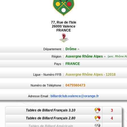
77, Rue de l’Isle
26000 Valence
FRANCE
Drôme
Département
:
Auvergne Rhône Alpes
Région
:
(anc. Rhône Al
FRANCE
Pays
:
Auvergne Rhône Alpes - 12018
Ligue - Numéro FFB
:
0475560473
Numéro de Téléphone
:
billardclub.valence@orange.fr
Adresse Email :
Tables de Billard Français 3.10
3
Tables de Billard Français 2.80
4
Tables de Billard Américain