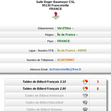
Salle Roger Baumeyer CSL
95130 Franconville
FRANCE
Val d’Oise
Département
:
Île de France
Région
:
FRANCE
Pays
:
Île de France - 09069
Ligue - Numéro FFB
:
0130729067
Numéro de Téléphone
:
bcfranconville@free.fr
Adresse Email :
Tables de Billard Français 3.10
3
Tables de Billard Français 2.80
8
Tables de Billard Américain
Tables de Billard BlackBall
Tables de Billard Snooker