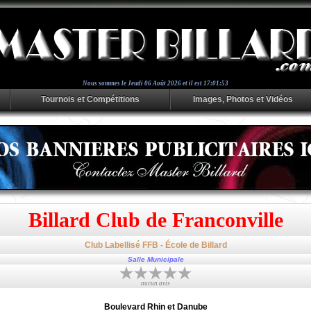
Nous sommes le
Jeudi 06 Août 2026 et il est 17:01:54
Tournois et Compétitions
Images, Photos et Vidéos
Billard Club de Franconville
Club Labellisé FFB - École de Billard
Salle Municipale
aucun avis
Boulevard Rhin et Danube