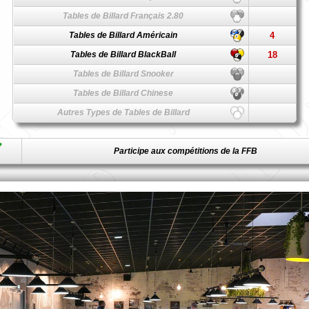
Tables de Billard Français 2.80
Tables de Billard Américain
4
Tables de Billard BlackBall
18
Tables de Billard Snooker
Tables de Billard Chinese
Autres Types de Tables de Billard
Participe aux compétitions de la FFB