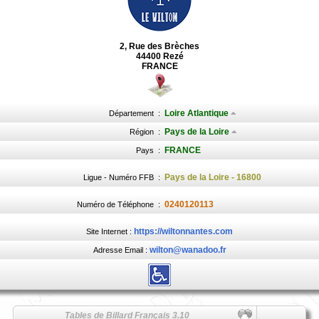
2, Rue des Brèches
44400 Rezé
FRANCE
Loire Atlantique
Département
:
Pays de la Loire
Région
:
FRANCE
Pays
:
Pays de la Loire - 16800
Ligue - Numéro FFB
:
0240120113
Numéro de Téléphone
:
https://wiltonnantes.com
Site Internet :
wilton@wanadoo.fr
Adresse Email :
Tables de Billard Français 3.10