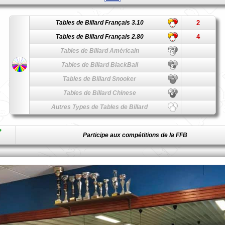
Tables de Billard Français 3.10
2
Tables de Billard Français 2.80
4
Tables de Billard Américain
Tables de Billard BlackBall
Tables de Billard Snooker
Tables de Billard Chinese
Autres Types de Tables de Billard
Participe aux compétitions de la FFB