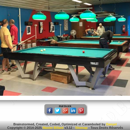
PARTAGER
Brainstormed, Created, Coded, Optimized et Caramboled by
Danyel
Copyright © 2014-2025
Master Billard
v3.12 -
Sitemap
- Tous Droits Réservés