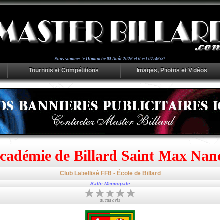
Nous sommes le
Dimanche 09 Août 2026 et il est 07:46:35
Tournois et Compétitions
Images, Photos et Vidéos
cadémie de Billard Saint Max Nan
Club Labellisé FFB - École de Billard
Salle Municipale
aucun avis