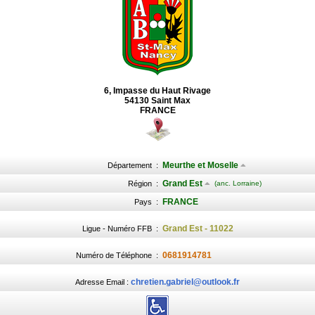
6, Impasse du Haut Rivage
54130 Saint Max
FRANCE
Meurthe et Moselle
Département
:
Grand Est
Région
:
(anc. Lorraine)
FRANCE
Pays
:
Grand Est - 11022
Ligue - Numéro FFB
:
0681914781
Numéro de Téléphone
:
chretien.gabriel@outlook.fr
Adresse Email :