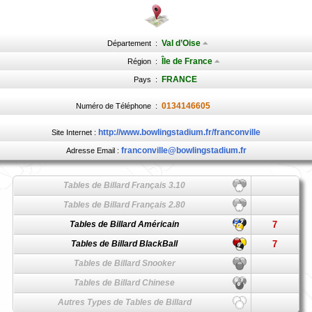
Val d’Oise
Département
:
Île de France
Région
:
FRANCE
Pays
:
0134146605
Numéro de Téléphone
:
http://www.bowlingstadium.fr/franconville
Site Internet :
franconville@bowlingstadium.fr
Adresse Email :
Tables de Billard Français 3.10
Tables de Billard Français 2.80
Tables de Billard Américain
7
Tables de Billard BlackBall
7
Tables de Billard Snooker
Tables de Billard Chinese
Autres Types de Tables de Billard