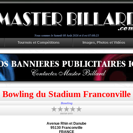
Nous sommes le
Samedi 08 Août 2026 et il est 07:08:23
Tournois et Compétitions
Images, Photos et Vidéos
Bowling du Stadium Franconville
Bowling
aucun avis
Avenue Rhin et Danube
95130 Franconville
FRANCE