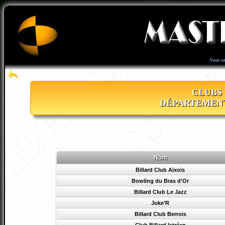
Nous s
CLUBS 
DÉPARTEMEN
Nom
Billard Club Aixois
Bowling du Bras d’Or
Billard Club Le Jazz
Joke’R
Billard Club Berrois