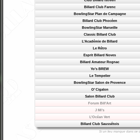
Club Billard Istréen
Billard Club Farenc
BowlingStar Plan de Campagne
Billard Club Phocéen
BowlingStar Marseille
Classic Billard Club
L’Académie de Billard
Le Rétro
Esprit Billard Noves
Billard Amateur Rognac
Yo’s BREW
Le Tempelier
BowlingStar Salon de Provence
O’ Cigalon
Salon Billard Club
Forum Bill’Art
J Mi’s
L’Océan Vert
Billard Club Saussétois
Si un lieu manque dans ce d