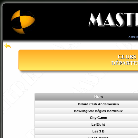
Nous s
CLUBS 
DÉPARTE
Nom
Billard Club Andernosien
BowlingStar Bègles Bordeaux
City Game
Le Eight
Les 3 B