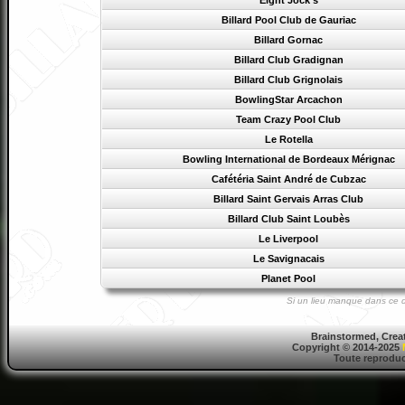
Eight Jock’s
Billard Pool Club de Gauriac
Billard Gornac
Billard Club Gradignan
Billard Club Grignolais
BowlingStar Arcachon
Team Crazy Pool Club
Le Rotella
Bowling International de Bordeaux Mérignac
Cafétéria Saint André de Cubzac
Billard Saint Gervais Arras Club
Billard Club Saint Loubès
Le Liverpool
Le Savignacais
Planet Pool
Si un lieu manque dans ce d
Brainstormed, Crea
Copyright © 2014-2025
Toute reproduct