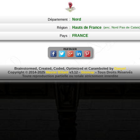
Nord
Département
:
Hauts de France
Région
:
(anc. Nord Pas de Calais
FRANCE
Pays
:
PARTAGER
Brainstormed, Created, Coded, Optimized et Caramboled by
Danyel
Copyright © 2014-2025
Master Billard
v3.12 -
Sitemap
- Tous Droits Réservés
Toute reproduction partielle ou totale strictement interdite