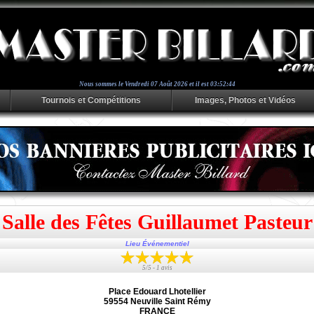
Nous sommes le
Vendredi 07 Août 2026 et il est 03:52:44
Tournois et Compétitions
Images, Photos et Vidéos
Salle des Fêtes Guillaumet Pasteur
Lieu Événementiel
5/5 - 1 avis
Place Edouard Lhotellier
59554 Neuville Saint Rémy
FRANCE