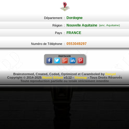
Dordogne
Département
:
Nouvelle Aquitaine
Région
:
(anc. Aquitaine)
FRANCE
Pays
:
0553049297
Numéro de Téléphone
:
PARTAGER
Brainstormed, Created, Coded, Optimized et Caramboled by
Danyel
Copyright © 2014-2025
Master Billard
v3.12 -
Sitemap
- Tous Droits Réservés
Toute reproduction partielle ou totale strictement interdite