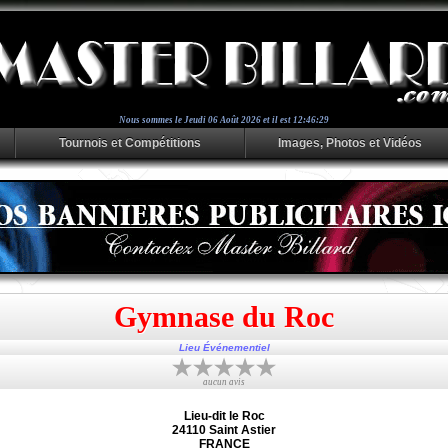
Nous sommes le
Jeudi 06 Août 2026 et il est 12:46:29
Tournois et Compétitions
Images, Photos et Vidéos
Gymnase du Roc
Lieu Événementiel
aucun avis
Lieu-dit le Roc
24110 Saint Astier
FRANCE