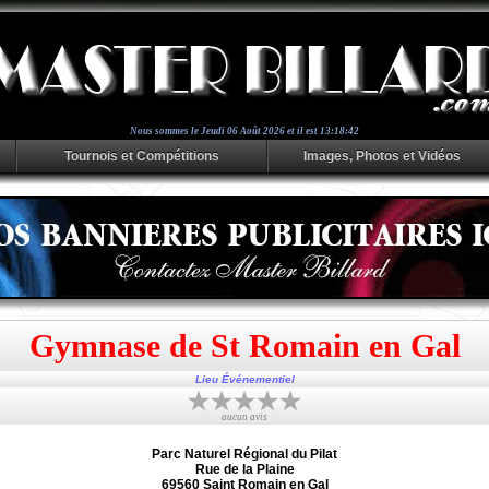
Nous sommes le
Jeudi 06 Août 2026 et il est 13:18:42
Tournois et Compétitions
Images, Photos et Vidéos
Gymnase de St Romain en Gal
Lieu Événementiel
aucun avis
Parc Naturel Régional du Pilat
Rue de la Plaine
69560 Saint Romain en Gal