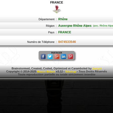
FRANCE
Rhône
Département
:
Auvergne Rhône Alpes
Région
:
(anc. Rhône Alpe
FRANCE
Pays
:
0474533546
Numéro de Téléphone
:
PARTAGER
Brainstormed, Created, Coded, Optimized et Caramboled by
Danyel
Copyright © 2014-2025
Master Billard
v3.12 -
Sitemap
- Tous Droits Réservés
Toute reproduction partielle ou totale strictement interdite