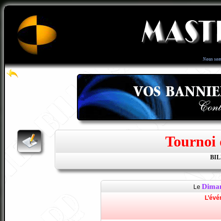
Nous som
Tournoi 
BI
Diman
Le
L’évé