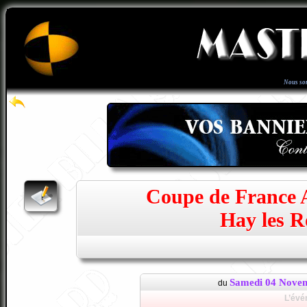
Nous so
Coupe de France A
Hay les R
Samedi 04 Nove
du
L’évé