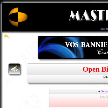
Nous s
Open Bil
BI
Sam
Le
L’évé