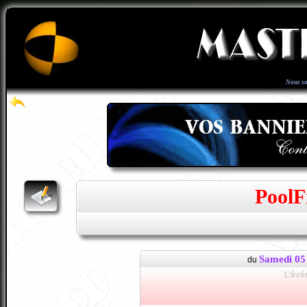
Nous s
PoolF
Samedi 05
du
L’évé