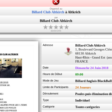
Organisé au
Billard Club Altkirch
à Altkrich
par
Billard Club Altkirch
aucun avis
Adresse
Billard Club Altkirch
1, Boulevard Georges Clé
68130 Altkrich
Haut-Rhin - Grand Est
(anc
FRANCE
Date
Dimanche 24 Juin 2018
Heure de Début
09:00
Mode de Jeu
Billard Anglais BlackBall
Limite de Participants
24 Joueurs
Déroulement
Poules puis élimination di
Type
Individuel
Catégorie
Toutes catégories