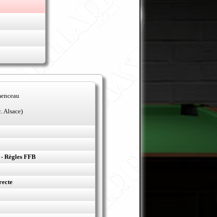
menceau
. Alsace)
 - Règles FFB
recte