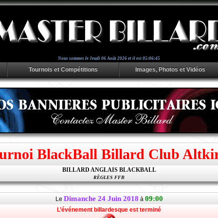
Nous sommes le
Jeudi 06 Août 2026 et il est 05:06:46
Tournois et Compétitions
Images, Photos et Vidéos
urnoi BlackBall Billard Club Altki
BILLARD ANGLAIS BLACKBALL
RÈGLES FFB
Dimanche 24 Juin 2018
09:00
Le
à
L’événement billardesque est terminé