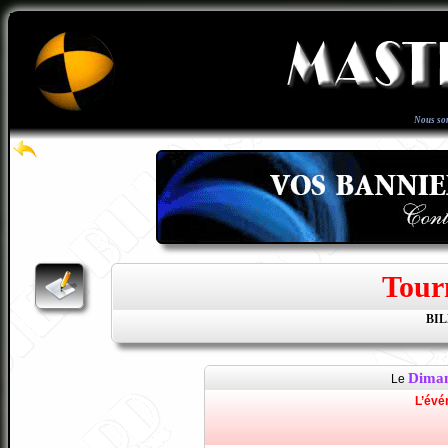
Nous so
Tour
BI
Diman
Le
L’évé