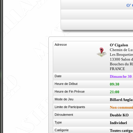
O’ 
Adresse
O’ Cigalon
Chemin de Lu
Les Broquetier
13300 Salon d
Bouches du Rh
FRANCE
Date
Dimanche 30 
Heure de Début
09:30
Heure de Fin Prévue
21:00
Mode de Jeu
Billard Angla
Limite de Participants
Non communi
Déroulement
Double KO
Type
Individuel
Catégorie
Toutes catégo