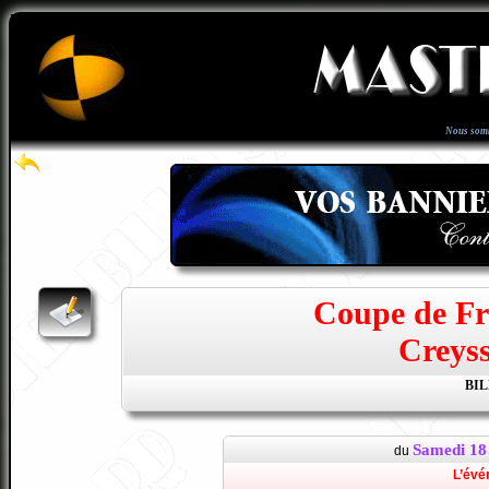
Nous som
Coupe de Fr
Creyss
BI
Samedi 18
du
L’évé