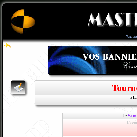
Nous som
Tourn
BI
Sam
Le
L’évé