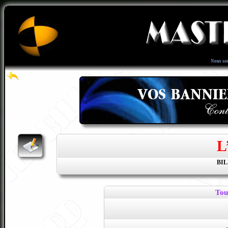
Nous so
L
BI
Tou