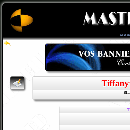
Nous so
Tiffany
BI
T