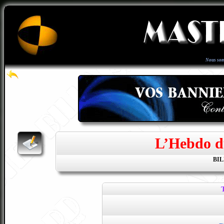
Nous som
L’Hebdo d
BI