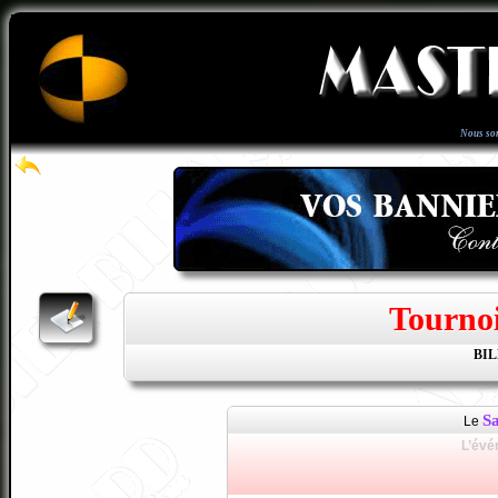
Nous so
Tourno
BI
S
Le
L’évé