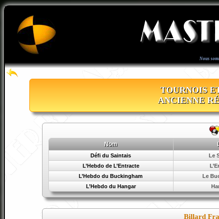
Nous som
TOURNOIS E
ANCIENNE R
Nom
Défi du Saintais
Le 
L’Hebdo de L’Entracte
L’E
L’Hebdo du Buckingham
Le Bu
L’Hebdo du Hangar
Ha
Billard Fr