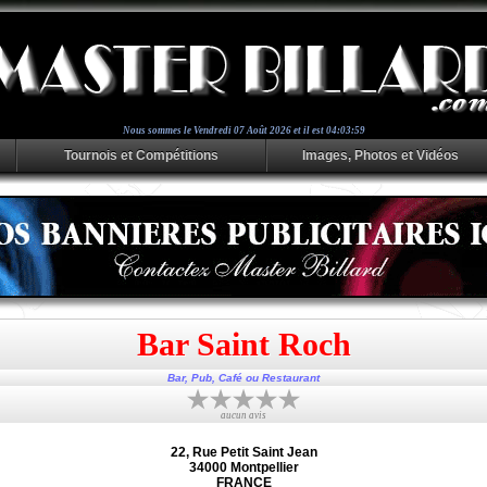
Nous sommes le
Vendredi 07 Août 2026 et il est 04:03:59
Tournois et Compétitions
Images, Photos et Vidéos
Bar Saint Roch
Bar, Pub, Café ou Restaurant
aucun avis
22, Rue Petit Saint Jean
34000 Montpellier
FRANCE