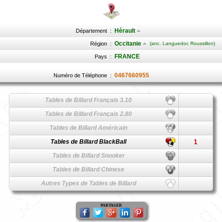
Hérault
Département
:
Occitanie
Région
:
(anc. Languedoc Roussillon)
FRANCE
Pays
:
0467660955
Numéro de Téléphone
:
Tables de Billard Français 3.10
Tables de Billard Français 2.80
Tables de Billard Américain
Tables de Billard BlackBall
1
Tables de Billard Snooker
Tables de Billard Chinese
Autres Types de Tables de Billard
PARTAGER