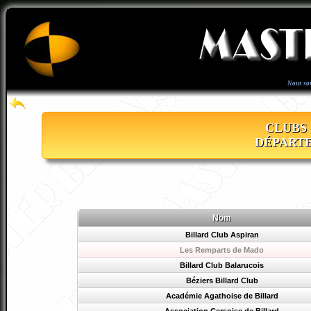
Nous so
CLUBS 
DÉPARTE
Nom
Billard Club Aspiran
Les Remparts de Mado
Billard Club Balarucois
Béziers Billard Club
Académie Agathoise de Billard