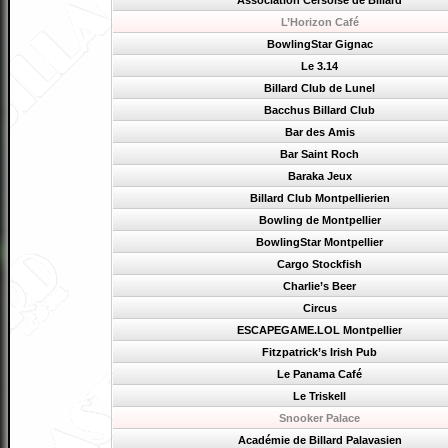
Association Cersoise de Billard
L’Horizon Café
BowlingStar Gignac
Le 3.14
Billard Club de Lunel
Bacchus Billard Club
Bar des Amis
Bar Saint Roch
Baraka Jeux
Billard Club Montpellierien
Bowling de Montpellier
BowlingStar Montpellier
Cargo Stockfish
Charlie’s Beer
Circus
ESCAPEGAME.LOL Montpellier
Fitzpatrick’s Irish Pub
Le Panama Café
Le Triskell
Snooker Palace
Académie de Billard Palavasien