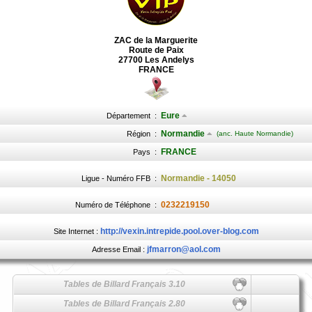
ZAC de la Marguerite
Route de Paix
27700 Les Andelys
FRANCE
Eure
Département
:
Normandie
Région
:
(anc. Haute Normandie)
FRANCE
Pays
:
Normandie - 14050
Ligue - Numéro FFB
:
0232219150
Numéro de Téléphone
:
http://vexin.intrepide.pool.over-blog.com
Site Internet :
jfmarron@aol.com
Adresse Email :
Tables de Billard Français 3.10
Tables de Billard Français 2.80