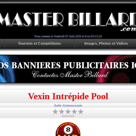
Nous sommes le
Vendredi 07 Août 2026 et il est 03:12:25
Tournois et Compétitions
Images, Photos et Vidéos
Vexin Intrépide Pool
Salle Commerciale
aucun avis