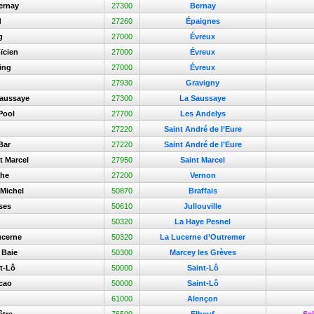
Bernay
27300
Bernay
d
27260
Épaignes
g
27000
Évreux
ïcien
27000
Évreux
ing
27000
Évreux
27930
Gravigny
Saussaye
27300
La Saussaye
Pool
27700
Les Andelys
27220
Saint André de l’Eure
Bar
27220
Saint André de l’Eure
t Marcel
27950
Saint Marcel
che
27200
Vernon
 Michel
50870
Braffais
ises
50610
Jullouville
50320
La Haye Pesnel
ucerne
50320
La Lucerne d’Outremer
 Baie
50300
Marcey les Grèves
t-Lô
50000
Saint-Lô
cao
50000
Saint-Lô
61000
Alençon