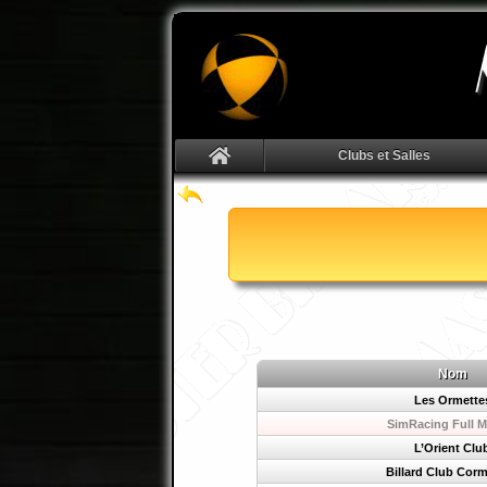
Clubs et Salles
Nom
Les Ormette
SimRacing Full M
L’Orient Clu
Billard Club Corm