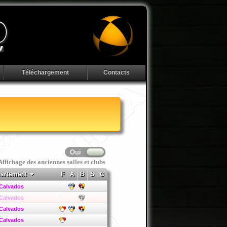
Téléchargement
Contacts
Affichage des anciennes salles et clubs
partement
F
A
B
S
C
Calvados
Calvados
Calvados
Calvados