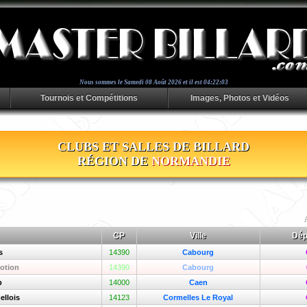
Nous sommes le
Samedi 08 Août 2026 et il est 04:22:04
Tournois et Compétitions
Images, Photos et Vidéos
CLUBS ET SALLES DE BILLARD
RÉGION DE
NORMANDIE
CP
Ville
Dé
s
14390
Cabourg
otion
14390
Cabourg
b
14000
Caen
ellois
14123
Cormelles Le Royal