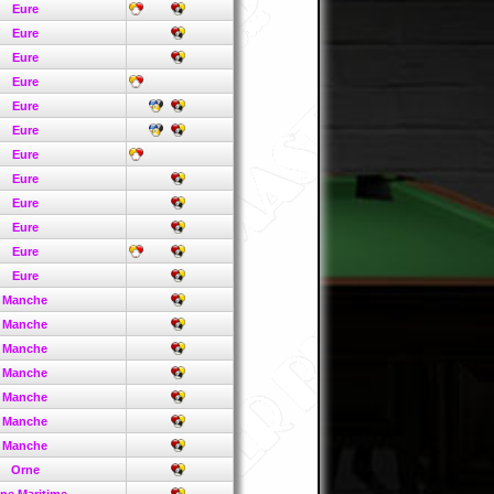
Eure
Eure
Eure
Eure
Eure
Eure
Eure
Eure
Eure
Eure
Eure
Eure
Manche
Manche
Manche
Manche
Manche
Manche
Manche
Orne