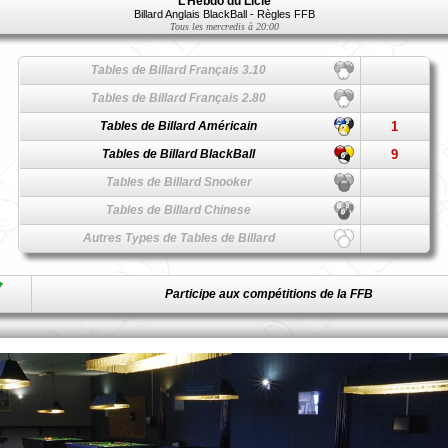
L’Hebdo du Licie
Billard Anglais BlackBall - Règles FFB
Tous les mercredis à 20:00
Tables de Billard Français 3.10
Tables de Billard Français 2.80
Tables de Billard Américain
1
Tables de Billard BlackBall
9
Tables de Billard Snooker
Tables de Billard Chinese
Autres Types de Tables de Billard
Participe aux compétitions de la FFB