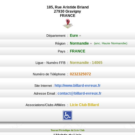
185, Rue Aristide Briand
27930 Gravigny
FRANCE
Eure
Département
:
Normandie
Région
:
(anc. Haute Normandie)
FRANCE
Pays
:
Normandie - 14065
Ligue - Numéro FFB
:
0232325072
Numéro de Téléphone
:
http://www.billard-evreux.fr
Site Internet :
contact@billard-evreux.fr
Adresse Email :
Licie Club Billard
Associations/Clubs Affiliées
:
Tournoi Périodique du Licie Club