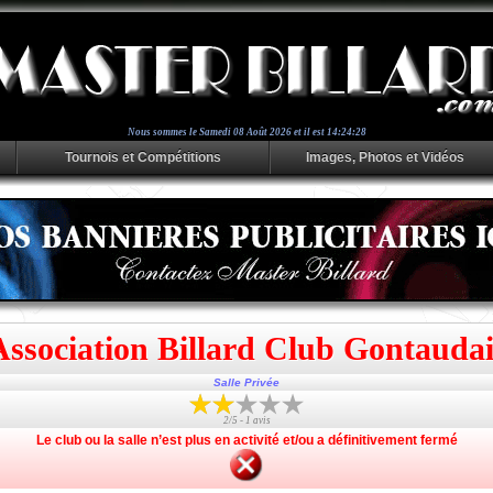
Nous sommes le
Samedi 08 Août 2026 et il est 14:24:28
Tournois et Compétitions
Images, Photos et Vidéos
Association Billard Club Gontaudai
Salle Privée
2/5 - 1 avis
Le club ou la salle n’est plus en activité et/ou a définitivement fermé