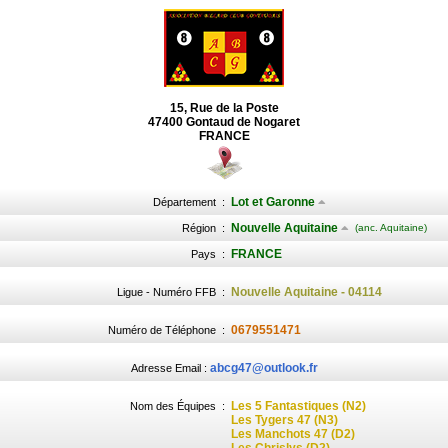
15, Rue de la Poste
47400 Gontaud de Nogaret
FRANCE
Lot et Garonne
Département
:
Nouvelle Aquitaine
Région
:
(anc. Aquitaine)
FRANCE
Pays
:
Nouvelle Aquitaine - 04114
Ligue - Numéro FFB
:
0679551471
Numéro de Téléphone
:
abcg47@outlook.fr
Adresse Email :
Les 5 Fantastiques (N2)
Nom des Équipes
:
Les Tygers 47 (N3)
Les Manchots 47 (D2)