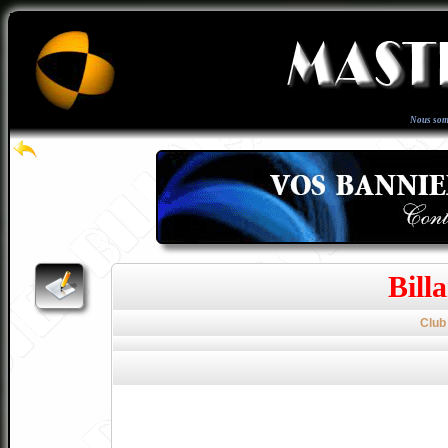
Nous som
Bill
Club 