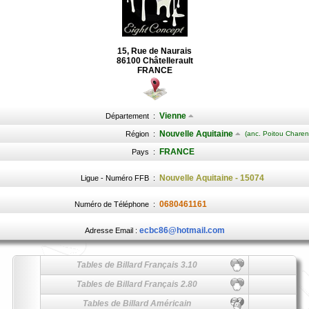
15, Rue de Naurais
86100 Châtellerault
FRANCE
Vienne
Département
:
Nouvelle Aquitaine
Région
:
(anc. Poitou Charen
FRANCE
Pays
:
Nouvelle Aquitaine - 15074
Ligue - Numéro FFB
:
0680461161
Numéro de Téléphone
:
ecbc86@hotmail.com
Adresse Email :
Tables de Billard Français 3.10
Tables de Billard Français 2.80
Tables de Billard Américain