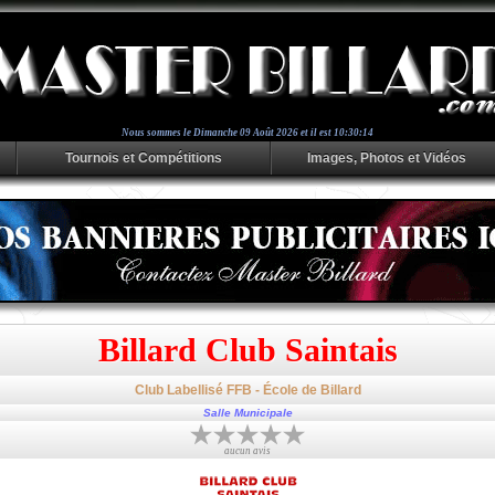
Nous sommes le
Dimanche 09 Août 2026 et il est 10:30:15
Tournois et Compétitions
Images, Photos et Vidéos
Billard Club Saintais
Club Labellisé FFB - École de Billard
Salle Municipale
aucun avis