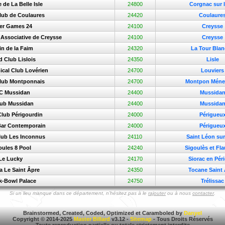
de La Belle Isle
24800
Corgnac sur l
Club de Coulaures
24420
Coulaure
er Games 24
24100
Creysse
d Associative de Creysse
24100
Creysse
in de la Faim
24320
La Tour Bla
rd Club Lislois
24350
Lisle
ical Club Lovérien
24700
Louviers
Club Montponnais
24700
Montpon Ménes
C Mussidan
24400
Mussida
ub Mussidan
24400
Mussida
Club Périgourdin
24000
Périgueu
Bar Contemporain
24000
Périgueu
Club Les Inconnus
24110
Saint Léon sur 
oules 8 Pool
24240
Sigoulès et Fl
Le Lucky
24170
Siorac en Pér
ia Le Saint Âpre
24350
Tocane Saint
-Bowl Palace
24750
Trélissac
Si un lieu manque dans ce département, n’hésitez pas à le
rajouter
ou à nous
contacter
.
Brainstormed, Created, Coded, Optimized et Caramboled by
Danyel
Copyright © 2014-2025
Master Billard
v3.12 -
Sitemap
- Tous Droits Réservés