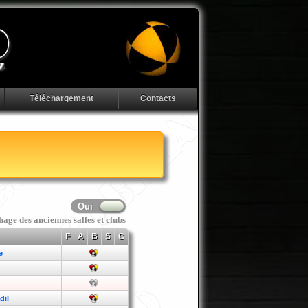
Téléchargement
Contacts
hage des anciennes salles et clubs
F
A
B
S
C
e
dil