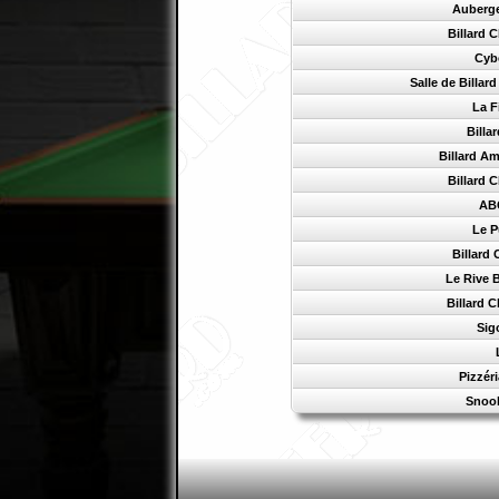
Auberge 
Billard 
Cyb
Salle de Billar
La F
Billa
Billard Am
Billard 
AB
Le P
Billard 
Le Rive 
Billard 
Sig
Pizzér
Snook