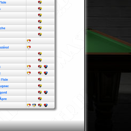
’Isle
s
nche
térol
n
n
x
x
l’Isle
augeac
igord
 Âpre