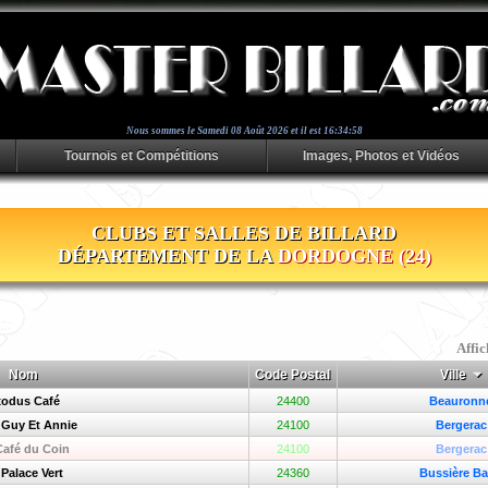
Nous sommes le
Samedi 08 Août 2026 et il est 16:34:58
Tournois et Compétitions
Images, Photos et Vidéos
CLUBS ET SALLES DE BILLARD
DÉPARTEMENT DE LA
DORDOGNE (24)
Affic
Nom
Code Postal
Ville
odus Café
24400
Beauronn
 Guy Et Annie
24100
Bergerac
Café du Coin
24100
Bergerac
 Palace Vert
24360
Bussière Ba